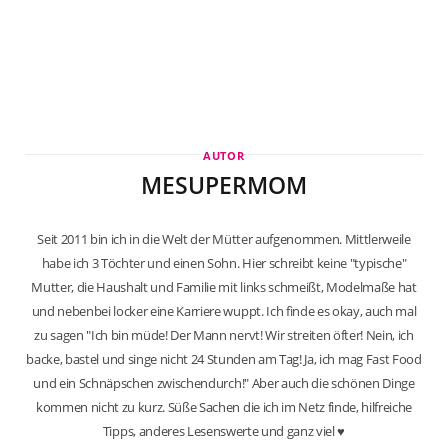
AUTOR
MESUPERMOM
Seit 2011 bin ich in die Welt der Mütter aufgenommen. Mittlerweile
habe ich 3 Töchter und einen Sohn. Hier schreibt keine "typische"
Mutter, die Haushalt und Familie mit links schmeißt, Modelmaße hat
und nebenbei locker eine Karriere wuppt. Ich finde es okay, auch mal
zu sagen "Ich bin müde! Der Mann nervt! Wir streiten öfter! Nein, ich
backe, bastel und singe nicht 24 Stunden am Tag! Ja, ich mag Fast Food
und ein Schnäpschen zwischendurch!" Aber auch die schönen Dinge
kommen nicht zu kurz. Süße Sachen die ich im Netz finde, hilfreiche
Tipps, anderes Lesenswerte und ganz viel ♥