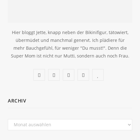
Hier bloggt Jette, knapp neben der Bikinifigur, tätowiert,
übermüdet und manchmal genervt. Ich plädiere für
mehr Bauchgefühl, für weniger "Du musst!". Denn die
Super Mom ist nicht nur Mutti, sondern auch noch Frau.
F
T
I
P
B
a
w
n
i
l
c
i
s
n
o
ARCHIV
e
t
t
t
g
b
t
a
e
L
Archiv
o
e
g
r
o