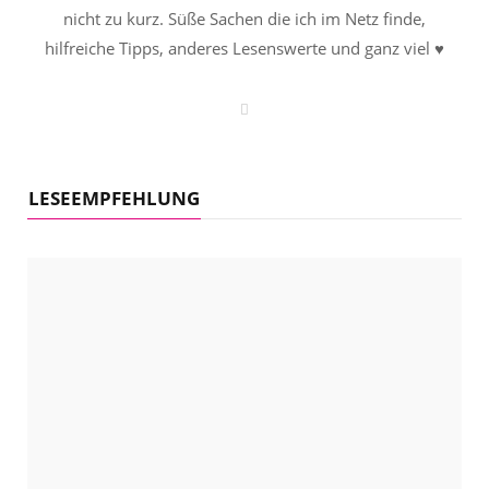
nicht zu kurz. Süße Sachen die ich im Netz finde,
hilfreiche Tipps, anderes Lesenswerte und ganz viel ♥
W
e
b
s
i
t
LESEEMPFEHLUNG
e