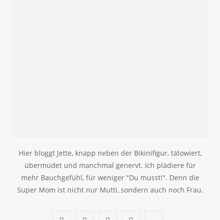
Hier bloggt Jette, knapp neben der Bikinifigur, tätowiert,
übermüdet und manchmal genervt. Ich plädiere für
mehr Bauchgefühl, für weniger "Du musst!". Denn die
Super Mom ist nicht nur Mutti, sondern auch noch Frau.
F
T
I
P
B