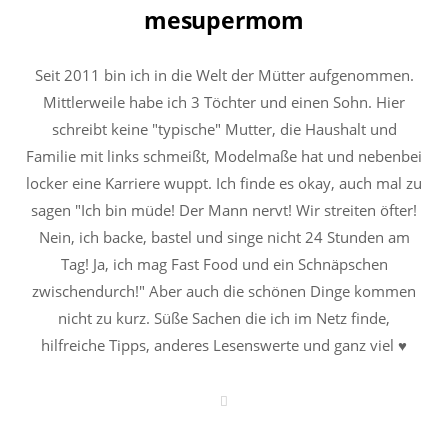
mesupermom
Seit 2011 bin ich in die Welt der Mütter aufgenommen.
Mittlerweile habe ich 3 Töchter und einen Sohn. Hier
schreibt keine "typische" Mutter, die Haushalt und
Familie mit links schmeißt, Modelmaße hat und nebenbei
locker eine Karriere wuppt. Ich finde es okay, auch mal zu
sagen "Ich bin müde! Der Mann nervt! Wir streiten öfter!
Nein, ich backe, bastel und singe nicht 24 Stunden am
Tag! Ja, ich mag Fast Food und ein Schnäpschen
zwischendurch!" Aber auch die schönen Dinge kommen
nicht zu kurz. Süße Sachen die ich im Netz finde,
hilfreiche Tipps, anderes Lesenswerte und ganz viel ♥
W
e
b
s