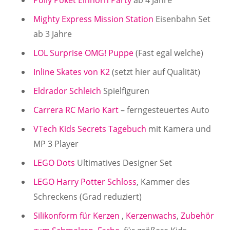
Polly Poket Einhorn Party
ab 4 Jahre
Mighty Express Mission Station
Eisenbahn Set
ab 3 Jahre
LOL Surprise OMG! Puppe
(Fast egal welche)
Inline Skates von K2
(setzt hier auf Qualität)
Eldrador Schleich
Spielfiguren
Carrera RC Mario Kart
– ferngesteuertes Auto
VTech Kids Secrets Tagebuch
mit Kamera und
MP 3 Player
LEGO Dots
Ultimatives Designer Set
LEGO Harry Potter Schloss
, Kammer des
Schreckens (Grad reduziert)
Silikonform für Kerzen
,
Kerzenwachs
,
Zubehör