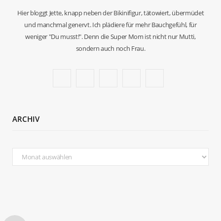
Hier bloggt Jette, knapp neben der Bikinifigur, tätowiert, übermüdet
und manchmal genervt. Ich plädiere für mehr Bauchgefühl, für
weniger "Du musst!". Denn die Super Mom ist nicht nur Mutti,
sondern auch noch Frau.
F
T
I
P
B
a
w
n
i
l
c
i
s
n
o
ARCHIV
e
t
t
t
g
b
t
a
e
L
Archiv
o
e
g
r
o
o
r
r
e
v
k
a
s
i