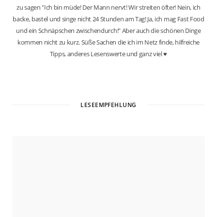
zu sagen "Ich bin müde! Der Mann nervt! Wir streiten öfter! Nein, ich
backe, bastel und singe nicht 24 Stunden am Tag! Ja, ich mag Fast Food
und ein Schnäpschen zwischendurch!" Aber auch die schönen Dinge
kommen nicht zu kurz. Süße Sachen die ich im Netz finde, hilfreiche
Tipps, anderes Lesenswerte und ganz viel ♥
W
e
b
LESEEMPFEHLUNG
s
i
t
e