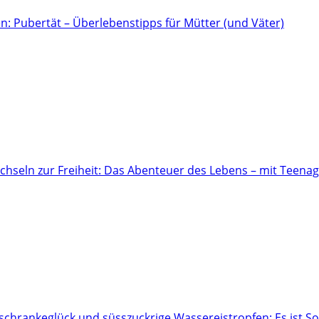
n: Pubertät – Überlebenstipps für Mütter (und Väter)
hseln zur Freiheit: Das Abenteuer des Lebens – mit Teena
hrankeglück und süsszuckrige Wassereistropfen: Es ist 