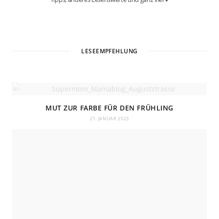
W
e
b
LESEEMPFEHLUNG
s
i
t
e
MUT ZUR FARBE FÜR DEN FRÜHLING
21. JANUAR 2023