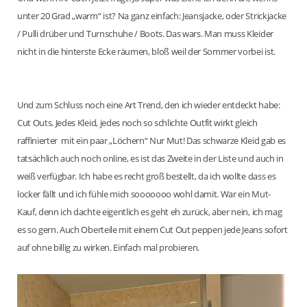
unter 20 Grad „warm“ ist? Na ganz einfach: Jeansjacke, oder Strickjacke
/ Pulli drüber und Turnschuhe / Boots. Das wars. Man muss Kleider
nicht in die hinterste Ecke räumen, bloß weil der Sommer vorbei ist.
Und zum Schluss noch eine Art Trend, den ich wieder entdeckt habe:
Cut Outs. Jedes Kleid, jedes noch so schlichte Outfit wirkt gleich
raffinierter mit ein paar „Löchern“ Nur Mut! Das schwarze Kleid gab es
tatsächlich auch noch online, es ist das Zweite in der Liste und auch in
weiß verfügbar. Ich habe es recht groß bestellt, da ich wollte dass es
locker fällt und ich fühle mich sooooooo wohl damit. War ein Mut-
Kauf, denn ich dachte eigentlich es geht eh zurück, aber nein, ich mag
es so gern. Auch Oberteile mit einem Cut Out peppen jede Jeans sofort
auf ohne billig zu wirken. Einfach mal probieren.