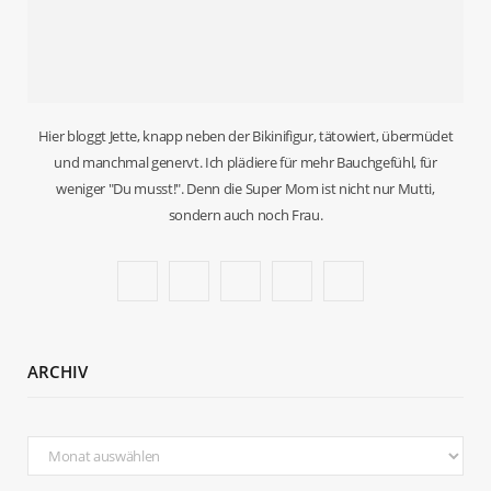
Hier bloggt Jette, knapp neben der Bikinifigur, tätowiert, übermüdet
und manchmal genervt. Ich plädiere für mehr Bauchgefühl, für
weniger "Du musst!". Denn die Super Mom ist nicht nur Mutti,
sondern auch noch Frau.
F
T
I
P
B
a
w
n
i
l
c
i
s
n
o
ARCHIV
e
t
t
t
g
b
t
a
e
L
Archiv
o
e
g
r
o