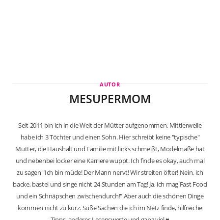
AUTOR
MESUPERMOM
Seit 2011 bin ich in die Welt der Mütter aufgenommen. Mittlerweile
habe ich 3 Töchter und einen Sohn. Hier schreibt keine "typische"
Mutter, die Haushalt und Familie mit links schmeißt, Modelmaße hat
und nebenbei locker eine Karriere wuppt. Ich finde es okay, auch mal
zu sagen "Ich bin müde! Der Mann nervt! Wir streiten öfter! Nein, ich
backe, bastel und singe nicht 24 Stunden am Tag! Ja, ich mag Fast Food
und ein Schnäpschen zwischendurch!" Aber auch die schönen Dinge
kommen nicht zu kurz. Süße Sachen die ich im Netz finde, hilfreiche
Tipps, anderes Lesenswerte und ganz viel ♥