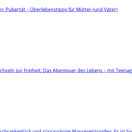
n: Pubertät – Überlebenstipps für Mütter (und Väter)
hseln zur Freiheit: Das Abenteuer des Lebens – mit Teena
hrankeglück und süsszuckrige Wassereistropfen: Es ist 