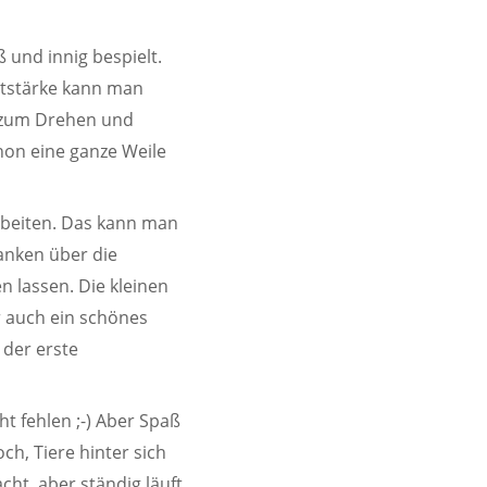
ß und innig bespielt.
utstärke kann man
e zum Drehen und
hon eine ganze Weile
rbeiten. Das kann man
anken über die
n lassen. Die kleinen
r auch ein schönes
 der erste
ht fehlen ;-) Aber Spaß
h, Tiere hinter sich
cht, aber ständig läuft