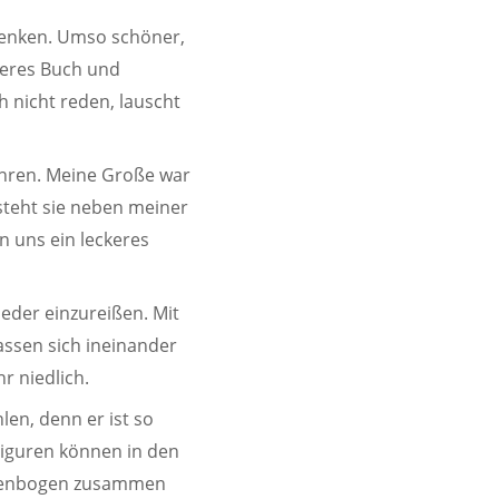
henken. Umso schöner,
ieres Buch und
h nicht reden, lauscht
ahren. Meine Große war
 steht sie neben meiner
n uns ein leckeres
ieder einzureißen. Mit
assen sich ineinander
r niedlich.
len, denn er ist so
 Figuren können in den
Regenbogen zusammen