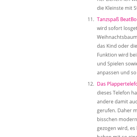
die Kleinste mit 
Tanzspaß BeatBo 
wird sofort losge
Weihnachtsbaum. 
das Kind oder die
Funktion wird be
und Spielen sowie
anpassen und so 
Das Plappertelef
dieses Telefon ha
andere damit auc
gerufen. Daher mu
bisschen moderne
gezogen wird, es
haben mit so ein