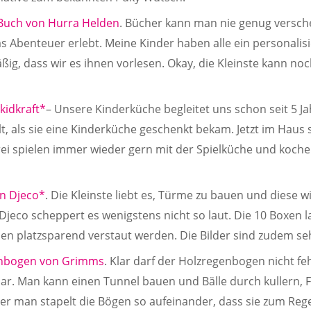
 Buch von Hurra Helden
. Bücher kann man nie genug versc
s Abenteuer erlebt. Meine Kinder haben alle ein personalis
g, dass wir es ihnen vorlesen. Okay, die Kleinste kann noc
kidkraft*
– Unsere Kinderküche begleitet uns schon seit 5 J
lt, als sie eine Kinderküche geschenkt bekam. Jetzt im Haus
rei spielen immer wieder gern mit der Spielküche und koche
n Djeco*
. Die Kleinste liebt es, Türme zu bauen und diese w
jeco scheppert es wenigstens nicht so laut. Die 10 Boxen l
en platzsparend verstaut werden. Die Bilder sind zudem seh
enbogen von Grimms
. Klar darf der Holzregenbogen nicht feh
zbar. Man kann einen Tunnel bauen und Bälle durch kullern,
er man stapelt die Bögen so aufeinander, dass sie zum 