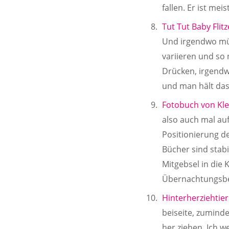
fallen. Er ist mei
Tut Tut Baby Flit
Und irgendwo müs
variieren und so
Drücken, irgendw
und man hält das 
Fotobuch von Kle
also auch mal au
Positionierung de
Bücher sind stabi
Mitgebsel in die 
Übernachtungsbe
Hinterherziehtie
beiseite, zumind
her ziehen. Ich w