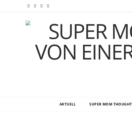
F
T
I
P
a
w
n
i
c
i
s
n
e
t
t
t
b
t
a
e
o
e
g
r
o
r
r
e
k
a
s
m
t
AKTUELL
SUPER MOM THOUGHT