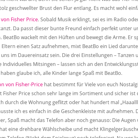
Stolz geschwellter Brust den Flur entlang. Es macht wohl einf
von Fisher Price
. Sobald Musik erklingt, sei es im Radio od
tanzt. Da passt dieser bunte Freund einfach perfekt unter 
BeatBo wackelt mit den Hüften und bewegt die Arme. Er s
 Eltern einen Satz aufnehmen, mixt BeatBo ein Lied darunte
i uns im Dauereinsatz sein. Die drei Einstellungen – Tanze
 Individuelles Mitsingen – lassen sich an den Entwicklungs
haben glaube ich, alle Kinder lange Spaß mit BeatBo.
on von Fisher-Price
hat bestimmt für Viele von euch Nostal
t Fisher Price schon sehr lange im Sortiment und sicher ist 
h durch die Wohnung geflitzt oder hat hundert mal „Haaall
sste ich es einfach in die Geschenkleiste mit aufnehmen. D
r, Spaß macht das Telefon aber noch genauso: Die Augen 
 hat eine drehbare Wählscheibe und macht Klingelgeräusch
em Telefon (Nicht dem Spielzeug) noch telefoniert. Na wer 