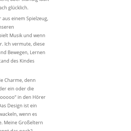
ach glücklich.
er aus einem Spielzeug,
unseren
pielt Musik und wenn
r. Ich vermute, diese
n und Bewegen, Lernen
stand des Kindes
gie Charme, denn
der ein oder die
looooo“ in den Hörer
as Design ist ein
wackeln, wenn es
e. Meine Großeltern
kennt das noch?