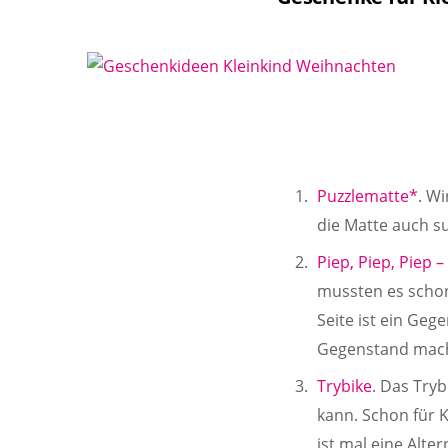
Puzzlematte*
. Wi
die Matte auch su
Piep, Piep, Piep
mussten es schon 
Seite ist ein Geg
Gegenstand macht
Trybike
. Das Try
kann. Schon für 
ist mal eine Alt