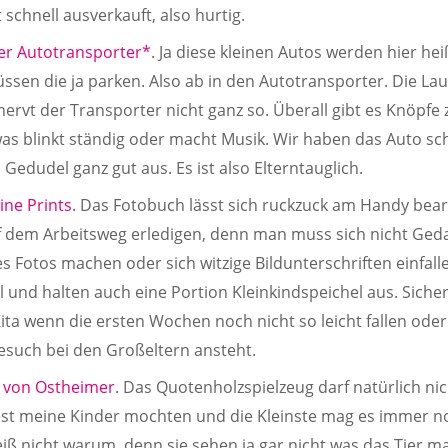
st schnell ausverkauft, also hurtig.
zer Autotransporter*
. Ja diese kleinen Autos werden hier hei
sen die ja parken. Also ab in den Autotransporter. Die La
 nervt der Transporter nicht ganz so. Überall gibt es Knöpf
as blinkt ständig oder macht Musik. Wir haben das Auto sc
Gedudel ganz gut aus. Es ist also Elterntauglich.
ine Prints
. Das Fotobuch lässt sich ruckzuck am Handy bea
f dem Arbeitsweg erledigen, denn man muss sich nicht Ged
s Fotos machen oder sich witzige Bildunterschriften einfalle
l und halten auch eine Portion Kleinkindspeichel aus. Siche
Kita wenn die ersten Wochen noch nicht so leicht fallen oder
such bei den Großeltern ansteht.
r von Ostheimer
. Das Quotenholzspielzeug darf natürlich nic
est meine Kinder mochten und die Kleinste mag es immer noc
eiß nicht warum, denn sie sehen ja gar nicht was das Tier ma