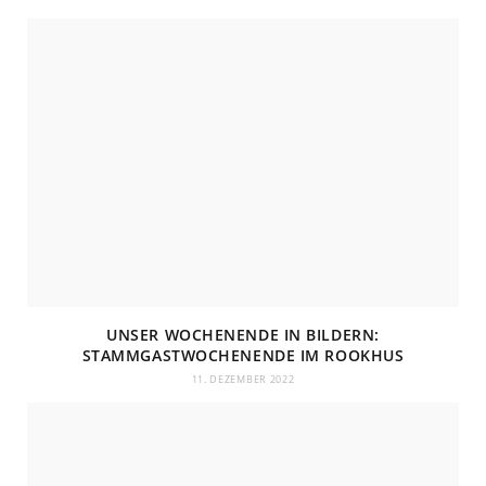
t
e
UNSER WOCHENENDE IN BILDERN:
STAMMGASTWOCHENENDE IM ROOKHUS
11. DEZEMBER 2022