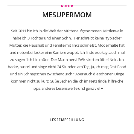
AUTOR
MESUPERMOM
Seit 2011 bin ich in die Welt der Mütter aufgenommen. Mittlerweile
habe ich 3 Töchter und einen Sohn. Hier schreibt keine "typische"
Mutter, die Haushalt und Familie mit links schmeißt, Modelmaße hat
und nebenbei locker eine Karriere wuppt. Ich finde es okay, auch mal
zu sagen "Ich bin müde! Der Mann nervt! Wir streiten öfter! Nein, ich
backe, bastel und singe nicht 24 Stunden am Tag! Ja, ich mag Fast Food
und ein Schnäpschen zwischendurch!" Aber auch die schönen Dinge
kommen nicht zu kurz. Süße Sachen die ich im Netz finde, hilfreiche
Tipps, anderes Lesenswerte und ganz viel ♥
W
e
b
LESEEMPFEHLUNG
s
i