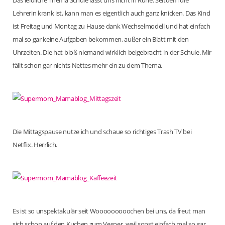
Das leidliche Thema Schule lässt uns nicht in Ruhe. Seitdem die
Lehrerin krank ist, kann man es eigentlich auch ganz knicken. Das Kind
ist Freitag und Montag zu Hause dank Wechselmodell und hat einfach
mal so gar keine Aufgaben bekommen, außer ein Blatt mit den
Uhrzeiten. Die hat bloß niemand wirklich beigebracht in der Schule. Mir
fällt schon gar nichts Nettes mehr ein zu dem Thema.
Die Mittagspause nutze ich und schaue so richtiges Trash TV bei
Netflix. Herrlich.
Es ist so unspektakulär seit Wooooooooochen bei uns, da freut man
sich schon auf den Kuchen zum Vesper, weil sonst einfach mal so gar