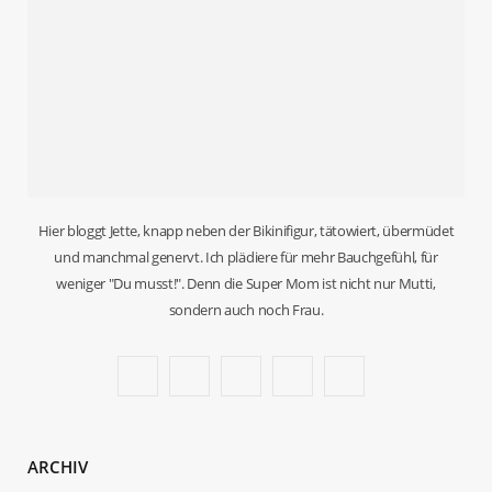
Hier bloggt Jette, knapp neben der Bikinifigur, tätowiert, übermüdet
und manchmal genervt. Ich plädiere für mehr Bauchgefühl, für
weniger "Du musst!". Denn die Super Mom ist nicht nur Mutti,
sondern auch noch Frau.
F
T
I
P
B
a
w
n
i
l
c
i
s
n
o
ARCHIV