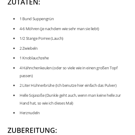
ZUTATEN:
1 Bund Suppengrün
4-6 Möhren (je nachdem wie sehr man sie liebt)
1/2 Stange Porree (Lauch)
2 Zwiebeln
1 Knoblauchzehe
4 Hähnchenkeulen (oder so viele wie in einen großen Topf
passen)
2 Liter Hühnerbrühe (Ich benutze hier einfach das Pulver)
Helle Sojasoße (Dunkle geht auch, wenn man keine helle zur
Hand hat, so wie ich dieses Mal)
Herznudeln
ZUBEREITUNG: