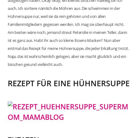
aufgesogen haben. Okay okay, ein kleines bisschen mäkelig bin ich
auch. Ich sortiere nämlich die Möhren aus. Die schwimmen in der
Hühnersuppe nur, weil sie da rein gehören und von allen
Familienmitgliedern gegessen werden. Ich mag sie überhaupt nicht.
Am besten wäre noch, jemand streut Petersilie in meinen Teller, dann
ist es ganz aus. Habt ihr auch so kleine Essens-Macken? Nun aber
erstmal das Rezept für meine Hühnersuppe, die jeder Erkältung trotzt.
Naja, das ist wahrscheinlich gelogen, aber sie macht glücklich und ein
bisschen gesund vielleicht auch.
REZEPT FÜR EINE HÜHNERSUPPE