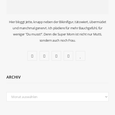
Hier bloggt Jette, knapp neben der Bikinifigur, tätowiert, übermüdet
und manchmal genervt. Ich plädiere für mehr Bauchgefühl, für
weniger "Du musst!". Denn die Super Mom ist nicht nur Mutti,
sondern auch noch Frau.
F
T
I
P
B
a
w
n
i
l
c
i
s
n
o
ARCHIV
e
t
t
t
g
b
t
a
e
L
Archiv
o
e
g
r
o
o
r
r
e
v