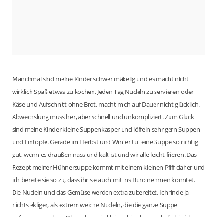
Manchmal sind meine Kinder schwer mäkelig und es macht nicht
wirklich Spaß etwas zu kochen. Jeden Tag Nudeln zu servieren oder
Käse und Aufschnitt ohne Brot, macht mich auf Dauer nicht glücklich.
Abwechslung muss her, aber schnell und unkompliziert. Zum Glück
sind meine Kinder kleine Suppenkasper und löffeln sehr gern Suppen
und Eintöpfe. Gerade im Herbst und Winter tut eine Suppe so richtig
gut, wenn es draußen nass und kalt ist und wir alle leicht frieren. Das
Rezept meiner Hühnersuppe kommt mit einem kleinen Pfiff daher und
ich bereite sie so zu, dass ihr sie auch mit ins Büro nehmen könntet.
Die Nudeln und das Gemüse werden extra zubereitet. Ich finde ja
nichts ekliger, als extrem weiche Nudeln, die die ganze Suppe