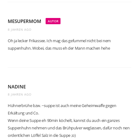
MESUPERMOM
AUTOR
8 JAHREN AGO
Oh ja lecker Frikassee. Ich mag das gefummel nicht bei nem
suppenhuhn. Wobei, das muss eh der Mann machen hehe
NADINE
8 JAHREN AGO
Hühnerbrühe bzw. ~suppe ist auch meine Geheimwaffe gegen
Erkältung und Co.
Wenn deine Suppe eh 90min köchelt, kannst du auch ein ganzes
Suppenhuhn nehmen und das Brühpulver weglassen, dafür noch nen
ordentlichen Löffel Salz in die Suppe ;o)