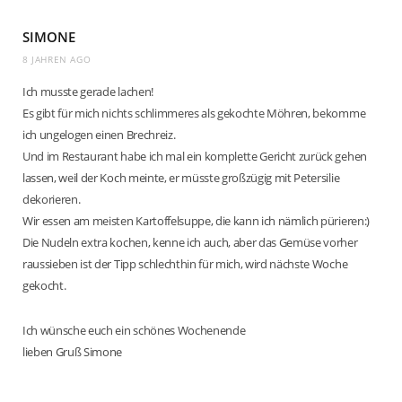
SIMONE
8 JAHREN AGO
Ich musste gerade lachen!
Es gibt für mich nichts schlimmeres als gekochte Möhren, bekomme
ich ungelogen einen Brechreiz.
Und im Restaurant habe ich mal ein komplette Gericht zurück gehen
lassen, weil der Koch meinte, er müsste großzügig mit Petersilie
dekorieren.
Wir essen am meisten Kartoffelsuppe, die kann ich nämlich pürieren:)
Die Nudeln extra kochen, kenne ich auch, aber das Gemüse vorher
raussieben ist der Tipp schlechthin für mich, wird nächste Woche
gekocht.
Ich wünsche euch ein schönes Wochenende
lieben Gruß Simone