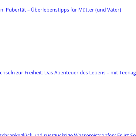
n: Pubertät – Überlebenstipps für Mütter (und Väter)
hseln zur Freiheit: Das Abenteuer des Lebens – mit Teena
hrankeglück und süsszuckrige Wassereistropfen: Es ist 