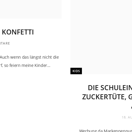
 KONFETTI
NTARE
. Auch wenn das längst nicht die
f, so feiern meine Kinder…
KIDS
DIE SCHULE
ZUCKERTÜTE, 
18. A
Werbung da Markennennung.