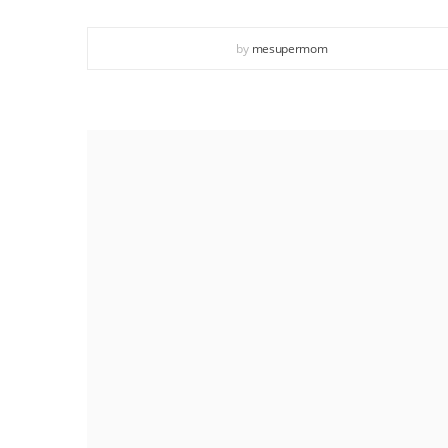
by
mesupermom