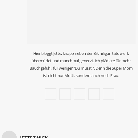
Hier bloggt Jette, knapp neben der Bikinifigur, tätowiert,
übermüdet und manchmal genervt. Ich plädiere für mehr
Bauchgefühl, für weniger "Du musst!". Denn die Super Mom
ist nicht nur Mutti, sondern auch noch Frau.
F
T
I
P
B
a
w
n
i
l
c
i
s
n
o
e
t
t
t
g
JETTEZWICK