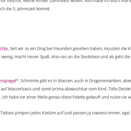
ur möchte. Meine Kinder zumindest wollen. Also habe ich euch mal
rch die 5. Jahreszeit kommt.
chte
. Seit wir so ein Ding bei Freunden gesehen haben, mussten die 
 wenig, macht riesen Spaß. Also ran an die Steckdose und ab geht die 
enspiegel*
. Schminke gibt es in Massen, auch in Drogeriemärkten, aber
d auf Wasserbasis und somit prima abwaschbar vom Kind. Tolle Deckkr
. Ich habe vor einer Weile genau diese Palette gekauft und nutze sie wi
. Tattoos pimpen jedes Kostüm auf und passen ja sowieso immer, egal 