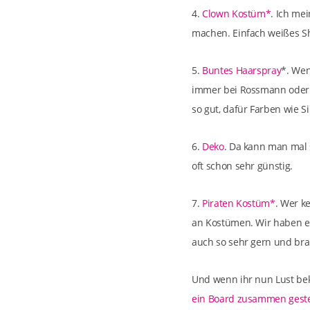
4.
Clown Kostüm*
. Ich me
machen. Einfach weißes S
5.
Buntes Haarspray
*. Wen
immer bei Rossmann oder R
so gut, dafür Farben wie S
6.
Deko
. Da kann man mal 
oft schon sehr günstig.
7.
Piraten Kostüm*
. Wer k
an Kostümen. Wir haben ei
auch so sehr gern und brau
Und wenn ihr nun Lust bek
ein Board zusammen geste