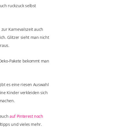
auch ruckzuck selbst
 zur Karnevalszeit auch
h. Glitzer sieht man nicht
 raus.
ße Deko-Pakete bekommt man
gibt es eine riesen Auswahl
ne Kinder verkleiden sich
 machen.
 euch
auf Pinterest noch
ltipps und vieles mehr.