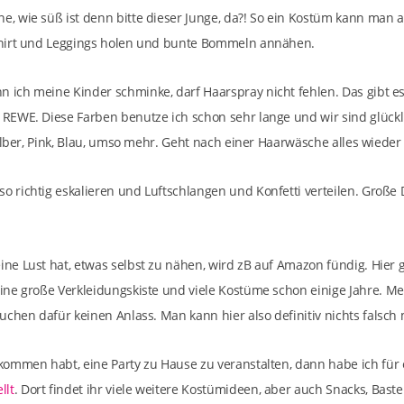
ine, wie süß ist denn bitte dieser Junge, da?! So ein Kostüm kann man 
hirt und Leggings holen und bunte Bommeln annähen.
n ich meine Kinder schminke, darf Haarspray nicht fehlen. Das gibt es
EWE. Diese Farben benutze ich schon sehr lange und wir sind glücklic
ilber, Pink, Blau, umso mehr. Geht nach einer Haarwäsche alles wieder
so richtig eskalieren und Luftschlangen und Konfetti verteilen. Gro
eine Lust hat, etwas selbst zu nähen, wird zB auf Amazon fündig. Hier 
ne große Verkleidungskiste und viele Kostüme schon einige Jahre. Mei
chen dafür keinen Anlass. Man kann hier also definitiv nichts falsch
ommen habt, eine Party zu Hause zu veranstalten, dann habe ich für
llt
. Dort findet ihr viele weitere Kostümideen, aber auch Snacks, Baste