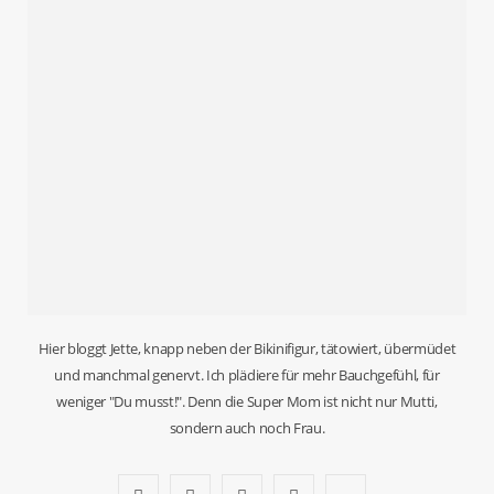
Hier bloggt Jette, knapp neben der Bikinifigur, tätowiert, übermüdet
und manchmal genervt. Ich plädiere für mehr Bauchgefühl, für
weniger "Du musst!". Denn die Super Mom ist nicht nur Mutti,
sondern auch noch Frau.
F
T
I
P
B