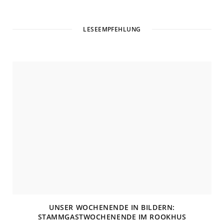
b
s
i
t
LESEEMPFEHLUNG
e
UNSER WOCHENENDE IN BILDERN:
STAMMGASTWOCHENENDE IM ROOKHUS