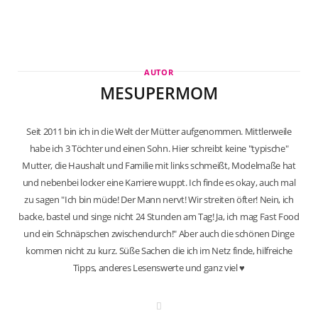
AUTOR
MESUPERMOM
Seit 2011 bin ich in die Welt der Mütter aufgenommen. Mittlerweile
habe ich 3 Töchter und einen Sohn. Hier schreibt keine "typische"
Mutter, die Haushalt und Familie mit links schmeißt, Modelmaße hat
und nebenbei locker eine Karriere wuppt. Ich finde es okay, auch mal
zu sagen "Ich bin müde! Der Mann nervt! Wir streiten öfter! Nein, ich
backe, bastel und singe nicht 24 Stunden am Tag! Ja, ich mag Fast Food
und ein Schnäpschen zwischendurch!" Aber auch die schönen Dinge
kommen nicht zu kurz. Süße Sachen die ich im Netz finde, hilfreiche
Tipps, anderes Lesenswerte und ganz viel ♥
W
e