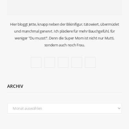
Hier bloggt Jette, knapp neben der Bikinifigur, tätowiert, übermüdet
und manchmal genervt. Ich plädiere für mehr Bauchgefühl, für
weniger "Du musst!". Denn die Super Mom ist nicht nur Mutti,
sondern auch noch Frau.
F
T
I
P
B
a
w
n
i
l
c
i
s
n
o
ARCHIV
e
t
t
t
g
b
t
a
e
L
Archiv
o
e
g
r
o
o
r
r
e
v