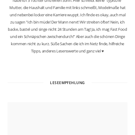
habe ich 3 Töchter und einen Sohn. Hier schreibt keine "typische"
Mutter, die Haushalt und Familie mit links schmeißt, Modelmaße hat
und nebenbei locker eine Karriere wuppt. Ich finde es okay, auch mal
zu sagen "Ich bin müde! Der Mann nervt! Wir streiten öfter! Nein, ich
backe, bastel und singe nicht 24 Stunden am Tag! Ja, ich mag Fast Food
und ein Schnäpschen zwischendurch!" Aber auch die schönen Dinge
kommen nicht zu kurz. Süße Sachen die ich im Netz finde, hilfreiche
Tipps, anderes Lesenswerte und ganz viel ♥
W
e
b
LESEEMPFEHLUNG
s
i
t
e