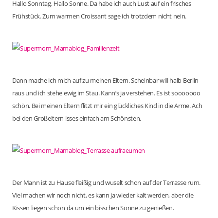
Hallo Sonntag, Hallo Sonne. Da habe ich auch Lust auf ein frisches
Frühstück. Zum warmen Croissant sage ich trotzdem nicht nein.
Dann mache ich mich auf zu meinen Eltern. Scheinbar will halb Berlin
raus und ich stehe ewig im Stau. Kann’s ja verstehen. Es ist sooooooo
schön. Bei meinen Eltern flitzt mir ein glückliches Kind in die Arme. Ach
bei den Großeltern isses einfach am Schönsten.
Der Mann ist zu Hause fleißig und wuselt schon auf der Terrasse rum.
Viel machen wir noch nicht, es kann ja wieder kalt werden, aber die
Kissen liegen schon da um ein bisschen Sonne zu genießen.