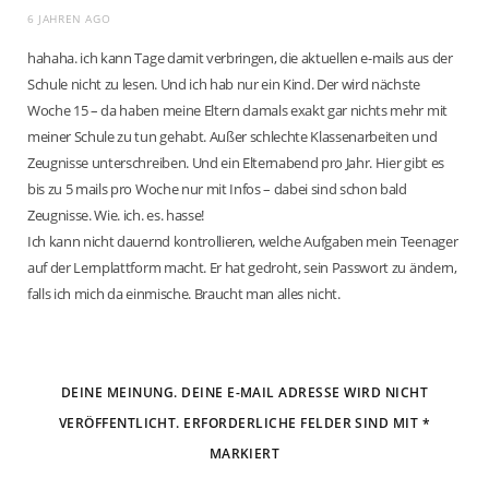
6 JAHREN AGO
hahaha. ich kann Tage damit verbringen, die aktuellen e-mails aus der
Schule nicht zu lesen. Und ich hab nur ein Kind. Der wird nächste
Woche 15 – da haben meine Eltern damals exakt gar nichts mehr mit
meiner Schule zu tun gehabt. Außer schlechte Klassenarbeiten und
Zeugnisse unterschreiben. Und ein Elternabend pro Jahr. Hier gibt es
bis zu 5 mails pro Woche nur mit Infos – dabei sind schon bald
Zeugnisse. Wie. ich. es. hasse!
Ich kann nicht dauernd kontrollieren, welche Aufgaben mein Teenager
auf der Lernplattform macht. Er hat gedroht, sein Passwort zu ändern,
falls ich mich da einmische. Braucht man alles nicht.
DEINE MEINUNG. DEINE E-MAIL ADRESSE WIRD NICHT
VERÖFFENTLICHT. ERFORDERLICHE FELDER SIND MIT *
MARKIERT