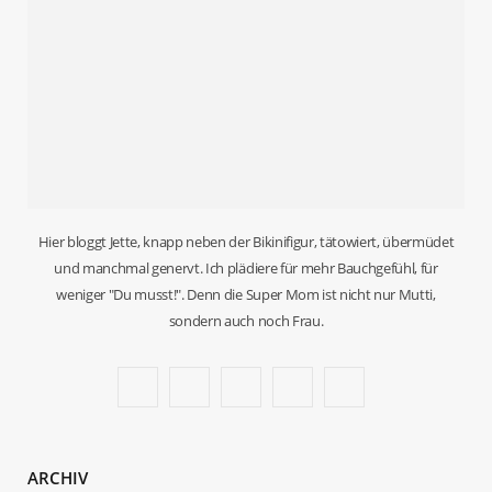
Hier bloggt Jette, knapp neben der Bikinifigur, tätowiert, übermüdet
und manchmal genervt. Ich plädiere für mehr Bauchgefühl, für
weniger "Du musst!". Denn die Super Mom ist nicht nur Mutti,
sondern auch noch Frau.
F
T
I
P
B
a
w
n
i
l
c
i
s
n
o
ARCHIV