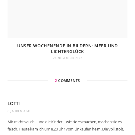
UNSER WOCHENENDE IN BILDERN: MEER UND
LICHTERGLÜCK
27. NOVEMBER 2022
2
COMMENTS
LOTTI
6 JAHREN AGO
Mir reichts auch…und die Kinder – wie sie es machen, machen sie es
falsch. Heute kam ich um 8.20 Uhr vom Einkaufen heim. Die voll stolz,