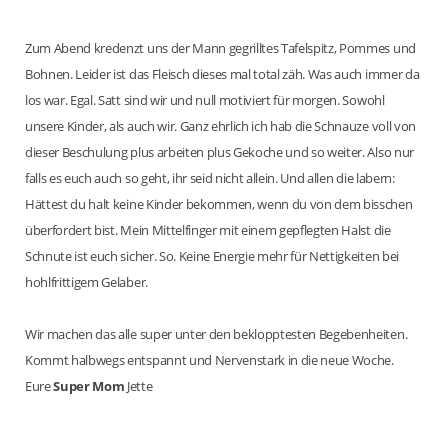
Zum Abend kredenzt uns der Mann gegrilltes Tafelspitz, Pommes und
Bohnen. Leider ist das Fleisch dieses mal total zäh. Was auch immer da
los war. Egal. Satt sind wir und null motiviert für morgen. Sowohl
unsere Kinder, als auch wir. Ganz ehrlich ich hab die Schnauze voll von
dieser Beschulung plus arbeiten plus Gekoche und so weiter. Also nur
falls es euch auch so geht, ihr seid nicht allein. Und allen die labern:
Hättest du halt keine Kinder bekommen, wenn du von dem bisschen
überfordert bist. Mein Mittelfinger mit einem gepflegten Halst die
Schnute ist euch sicher. So. Keine Energie mehr für Nettigkeiten bei
hohlfrittigem Gelaber.
Wir machen das alle super unter den beklopptesten Begebenheiten.
Kommt halbwegs entspannt und Nervenstark in die neue Woche.
Eure
Super Mom
Jette