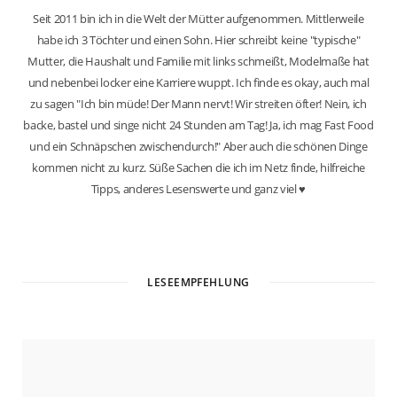
Seit 2011 bin ich in die Welt der Mütter aufgenommen. Mittlerweile
habe ich 3 Töchter und einen Sohn. Hier schreibt keine "typische"
Mutter, die Haushalt und Familie mit links schmeißt, Modelmaße hat
und nebenbei locker eine Karriere wuppt. Ich finde es okay, auch mal
zu sagen "Ich bin müde! Der Mann nervt! Wir streiten öfter! Nein, ich
backe, bastel und singe nicht 24 Stunden am Tag! Ja, ich mag Fast Food
und ein Schnäpschen zwischendurch!" Aber auch die schönen Dinge
kommen nicht zu kurz. Süße Sachen die ich im Netz finde, hilfreiche
Tipps, anderes Lesenswerte und ganz viel ♥
W
e
b
LESEEMPFEHLUNG
s
i
t
e