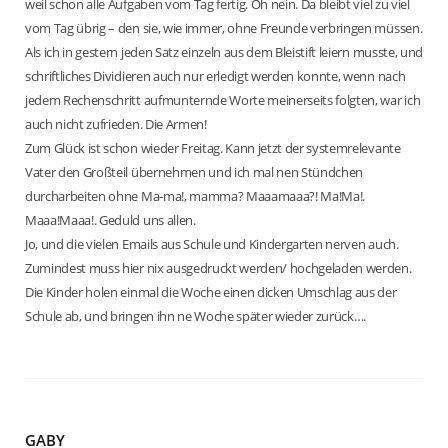
weil schon alle Aufgaben vom Tag fertig. Oh nein. Da bleibt viel zu viel
vom Tag übrig – den sie, wie immer, ohne Freunde verbringen müssen.
Als ich in gestern jeden Satz einzeln aus dem Bleistift leiern musste, und
schriftliches Dividieren auch nur erledigt werden konnte, wenn nach
jedem Rechenschritt aufmunternde Worte meinerseits folgten, war ich
auch nicht zufrieden. Die Armen!
Zum Glück ist schon wieder Freitag. Kann jetzt der systemrelevante
Vater den Großteil übernehmen und ich mal nen Stündchen
durcharbeiten ohne Ma-ma!, mamma? Maaamaaa?! Ma!Ma!.
Maaa!Maaa!. Geduld uns allen.
Jo, und die vielen Emails aus Schule und Kindergarten nerven auch.
Zumindest muss hier nix ausgedruckt werden/ hochgeladen werden.
Die Kinder holen einmal die Woche einen dicken Umschlag aus der
Schule ab, und bringen ihn ne Woche später wieder zurück….
GABY