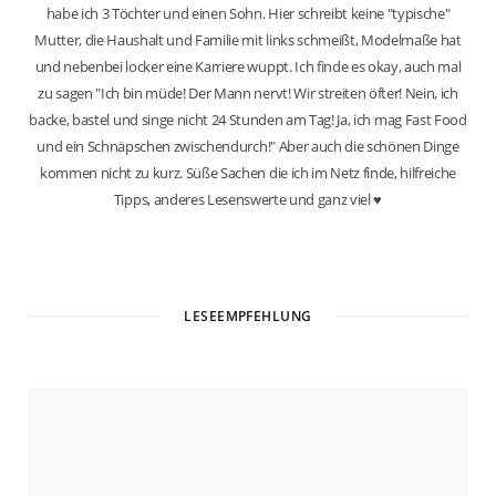
habe ich 3 Töchter und einen Sohn. Hier schreibt keine "typische"
Mutter, die Haushalt und Familie mit links schmeißt, Modelmaße hat
und nebenbei locker eine Karriere wuppt. Ich finde es okay, auch mal
zu sagen "Ich bin müde! Der Mann nervt! Wir streiten öfter! Nein, ich
backe, bastel und singe nicht 24 Stunden am Tag! Ja, ich mag Fast Food
und ein Schnäpschen zwischendurch!" Aber auch die schönen Dinge
kommen nicht zu kurz. Süße Sachen die ich im Netz finde, hilfreiche
Tipps, anderes Lesenswerte und ganz viel ♥
W
e
b
LESEEMPFEHLUNG
s
i
t
e