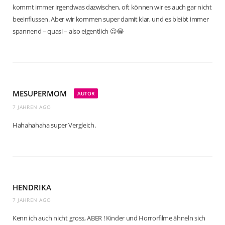
kommt immer irgendwas dazwischen, oft können wir es auch gar nicht
beeinflussen. Aber wir kommen super damit klar, und es bleibt immer
spannend – quasi – also eigentlich 😉😂
MESUPERMOM
AUTOR
7 JAHREN AGO
Hahahahaha super Vergleich.
HENDRIKA
7 JAHREN AGO
Kenn ich auch nicht gross, ABER ! Kinder und Horrorfilme ähneln sich