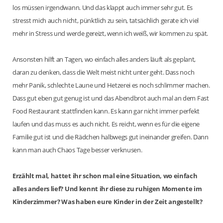
los müssen irgendwann. Und das klappt auch immer sehr gut. Es
stresst mich auch nicht, pünktlich zu sein, tatsächlich gerate ich viel
mehr in Stress und werde gereizt, wenn ich weiß, wir kommen zu spät.
Ansonsten hilft an Tagen, wo einfach alles anders läuft als geplant,
daran zu denken, dass die Welt meist nicht unter geht. Dass noch
mehr Panik, schlechte Laune und Hetzerei es noch schlimmer machen.
Dass gut eben gut genug ist und das Abendbrot auch mal an dem Fast
Food Restaurant stattfinden kann. Es kann gar nicht immer perfekt
laufen und das muss es auch nicht. Es reicht, wenn es für die eigene
Familie gut ist und die Rädchen halbwegs gut ineinander greifen. Dann
kann man auch Chaos Tage besser verknusen.
Erzählt mal, hattet ihr schon mal eine Situation, wo einfach
alles anders lief? Und kennt ihr diese zu ruhigen Momente im
Kinderzimmer? Was haben eure Kinder in der Zeit angestellt?