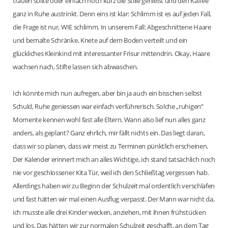
trauen sollte oder einfach noch kurz die Stille genießt und den Kaffee
ganz in Ruhe austrinkt. Denn eins ist klar: Schlimm ist es auf jeden Fall,
die Frage ist nur, WIE schlimm. In unserem Fall: Abgeschnittene Haare
und bemalte Schränke, Knete auf dem Boden verteilt und ein
glückliches Kleinkind mit interessanter Frisur mittendrin. Okay, Haare
wachsen nach, Stifte lassen sich abwaschen.
Ich könnte mich nun aufregen, aber bin ja auch ein bisschen selbst
Schuld, Ruhe geniessen war einfach verführerisch. Solche „ruhigen“
Momente kennen wohl fast alle Eltern. Wann also lief nun alles ganz
anders, als geplant? Ganz ehrlich, mir fällt nichts ein. Das liegt daran,
dass wir so planen, dass wir meist zu Terminen pünktlich erscheinen.
Der Kalender erinnert mich an alles Wichtige, ich stand tatsächlich noch
nie vor geschlossener Kita Tür, weil ich den Schließtag vergessen hab.
Allerdings haben wir zu Beginn der Schulzeit mal ordentlich verschlafen
und fast hätten wir mal einen Ausflug verpasst. Der Mann war nicht da,
ich musste alle drei Kinder wecken, anziehen, mit ihnen frühstücken
und los. Das hätten wir zur normalen Schulzeit geschafft, an dem Tag