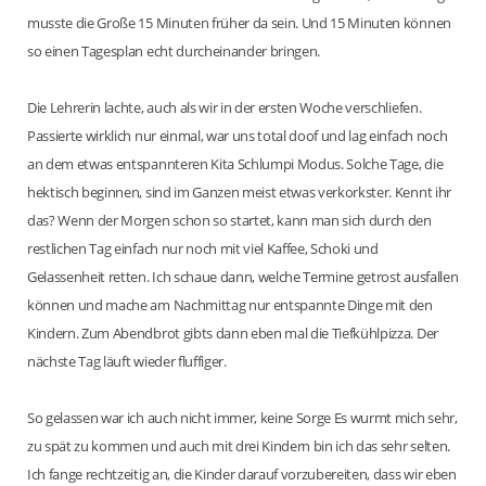
musste die Große 15 Minuten früher da sein. Und 15 Minuten können
so einen Tagesplan echt durcheinander bringen.
Die Lehrerin lachte, auch als wir in der ersten Woche verschliefen.
Passierte wirklich nur einmal, war uns total doof und lag einfach noch
an dem etwas entspannteren Kita Schlumpi Modus. Solche Tage, die
hektisch beginnen, sind im Ganzen meist etwas verkorkster. Kennt ihr
das? Wenn der Morgen schon so startet, kann man sich durch den
restlichen Tag einfach nur noch mit viel Kaffee, Schoki und
Gelassenheit retten. Ich schaue dann, welche Termine getrost ausfallen
können und mache am Nachmittag nur entspannte Dinge mit den
Kindern. Zum Abendbrot gibts dann eben mal die Tiefkühlpizza. Der
nächste Tag läuft wieder fluffiger.
So gelassen war ich auch nicht immer, keine Sorge Es wurmt mich sehr,
zu spät zu kommen und auch mit drei Kindern bin ich das sehr selten.
Ich fange rechtzeitig an, die Kinder darauf vorzubereiten, dass wir eben