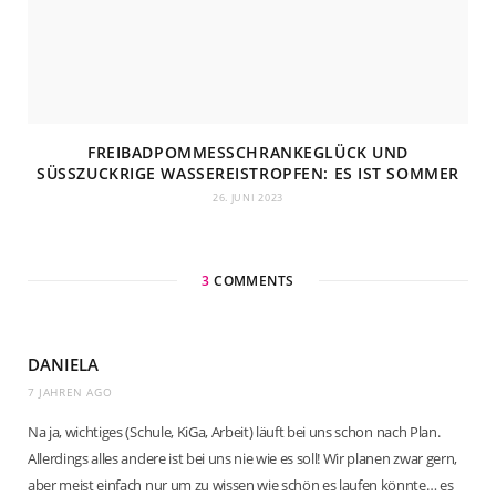
FREIBADPOMMESSCHRANKEGLÜCK UND
SÜSSZUCKRIGE WASSEREISTROPFEN: ES IST SOMMER
26. JUNI 2023
3
COMMENTS
DANIELA
7 JAHREN AGO
Na ja, wichtiges (Schule, KiGa, Arbeit) läuft bei uns schon nach Plan.
Allerdings alles andere ist bei uns nie wie es soll! Wir planen zwar gern,
aber meist einfach nur um zu wissen wie schön es laufen könnte… es