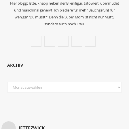
Hier bloggt Jette, knapp neben der Bikinifigur, tätowiert, übermüdet
und manchmal genervt. Ich plädiere für mehr Bauchgefühl, für
weniger "Du musst!". Denn die Super Mom ist nicht nur Mutti,
sondern auch noch Frau.
F
T
I
P
B
a
w
n
i
l
c
i
s
n
o
ARCHIV
e
t
t
t
g
b
t
a
e
L
Archiv
o
e
g
r
o
o
r
r
e
v
k
a
s
i
m
t
n
JETTEZWICK