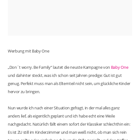
Werbung mit Baby One
„Don´t worry. Be Family“ lautet die neuste Kampagne von
Baby One
und dahinter steckt, was ich schon seit Jahren predige: Gut ist gut
genug. Perfekt muss man als Elternteil nicht sein, um glückliche Kinder
hervor zu bringen.
Nun wurde ich nach einer Situation gefragt, in der mal alles ganz
anders lief, als eigentlich geplant und ich habe echt eine Weile
nachgedacht. Natürlich fällt einem sofort der Klassiker schlechthin ein:
Es ist ZU still im Kinderzimmer und man weiß nicht, ob man sich rein