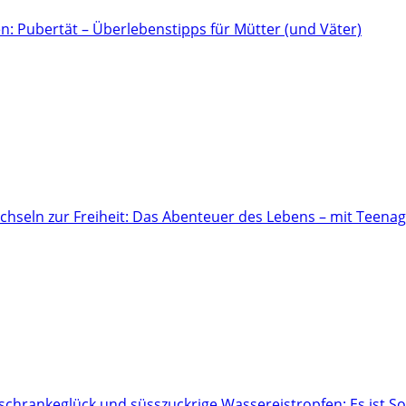
n: Pubertät – Überlebenstipps für Mütter (und Väter)
hseln zur Freiheit: Das Abenteuer des Lebens – mit Teena
hrankeglück und süsszuckrige Wassereistropfen: Es ist 