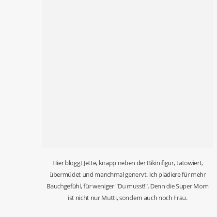
Hier bloggt Jette, knapp neben der Bikinifigur, tätowiert,
übermüdet und manchmal genervt. Ich plädiere für mehr
Bauchgefühl, für weniger "Du musst!". Denn die Super Mom
ist nicht nur Mutti, sondern auch noch Frau.