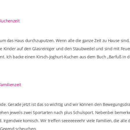
 um das Haus durchzuputzen. Wenn alle die ganze Zeit zu Hause sind,
e Kinder auf den Glasreiniger und den Staubwedel und sind mit Feuer
nt. Ich backe einen Kirsch-Joghurt-Kuchen aus dem Buch „Barfuß in d
nde. Gerade jetzt ist das so wichtig und wir können den Bewegungsd
hen jeweils zwei Sportarten nach plus Schulsport. Nebenbei bemerken
d. Irgendwie komisch. Wir treffen seeeeeeeehr viele Familien, die alle
e Gegend scheuchen.