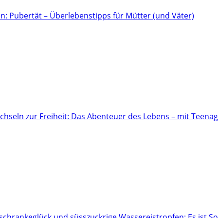
n: Pubertät – Überlebenstipps für Mütter (und Väter)
hseln zur Freiheit: Das Abenteuer des Lebens – mit Teena
hrankeglück und süsszuckrige Wassereistropfen: Es ist 