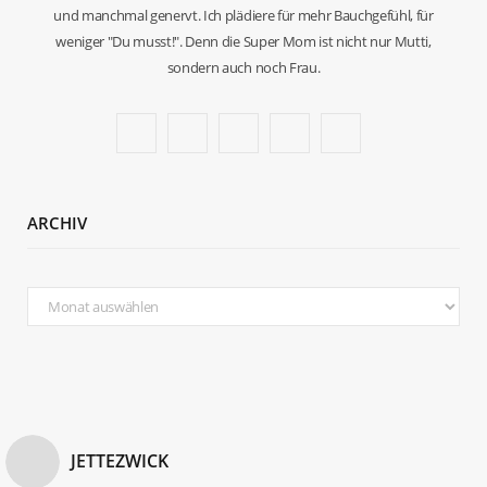
und manchmal genervt. Ich plädiere für mehr Bauchgefühl, für
weniger "Du musst!". Denn die Super Mom ist nicht nur Mutti,
sondern auch noch Frau.
F
T
I
P
B
a
w
n
i
l
c
i
s
n
o
ARCHIV
e
t
t
t
g
b
t
a
e
L
A
r
o
e
g
r
o
c
o
r
r
e
v
h
i
k
a
s
i
v
m
t
n
JETTEZWICK