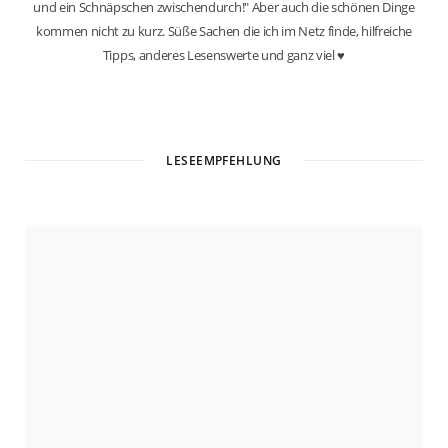
und ein Schnäpschen zwischendurch!" Aber auch die schönen Dinge
kommen nicht zu kurz. Süße Sachen die ich im Netz finde, hilfreiche
Tipps, anderes Lesenswerte und ganz viel ♥
W
e
b
LESEEMPFEHLUNG
s
i
t
e