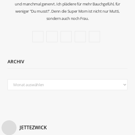
und manchmal genervt. Ich plädiere für mehr Bauchgefühl, für
weniger "Du musst!". Denn die Super Mom ist nicht nur Mutti,
sondern auch noch Frau.
F
T
I
P
B
a
w
n
i
l
c
i
s
n
o
ARCHIV
e
t
t
t
g
b
t
a
e
L
Archiv
o
e
g
r
o
o
r
r
e
v
k
a
s
i
m
t
n
JETTEZWICK