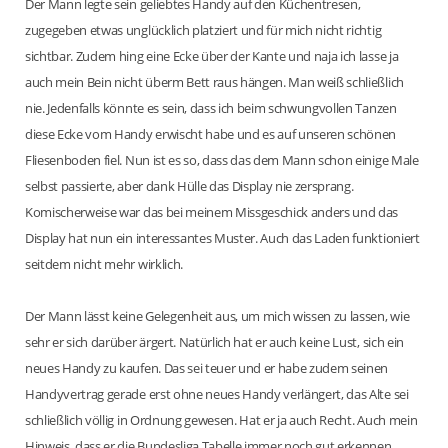
Der Mann legte sein geliebtes Handy auf den Küchentresen,
zugegeben etwas unglücklich platziert und für mich nicht richtig
sichtbar. Zudem hing eine Ecke über der Kante und naja ich lasse ja
auch mein Bein nicht überm Bett raus hängen. Man weiß schließlich
nie. Jedenfalls könnte es sein, dass ich beim schwungvollen Tanzen
diese Ecke vom Handy erwischt habe und es auf unseren schönen
Fliesenboden fiel. Nun ist es so, dass das dem Mann schon einige Male
selbst passierte, aber dank Hülle das Display nie zersprang.
Komischerweise war das bei meinem Missgeschick anders und das
Display hat nun ein interessantes Muster. Auch das Laden funktioniert
seitdem nicht mehr wirklich.
Der Mann lässt keine Gelegenheit aus, um mich wissen zu lassen, wie
sehr er sich darüber ärgert. Natürlich hat er auch keine Lust, sich ein
neues Handy zu kaufen. Das sei teuer und er habe zudem seinen
Handyvertrag gerade erst ohne neues Handy verlängert, das Alte sei
schließlich völlig in Ordnung gewesen. Hat er ja auch Recht. Auch mein
Hinweis, dass er die Bundesliga Tabelle immer noch gut erkennen