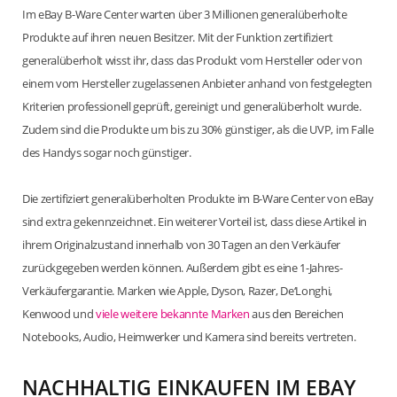
Im eBay B-Ware Center warten über 3 Millionen generalüberholte
Produkte auf ihren neuen Besitzer. Mit der Funktion zertifiziert
generalüberholt wisst ihr, dass das Produkt vom Hersteller oder von
einem vom Hersteller zugelassenen Anbieter anhand von festgelegten
Kriterien professionell geprüft, gereinigt und generalüberholt wurde.
Zudem sind die Produkte um bis zu 30% günstiger, als die UVP, im Falle
des Handys sogar noch günstiger.
Die zertifiziert generalüberholten Produkte im B-Ware Center von eBay
sind extra gekennzeichnet. Ein weiterer Vorteil ist, dass diese Artikel in
ihrem Originalzustand innerhalb von 30 Tagen an den Verkäufer
zurückgegeben werden können. Außerdem gibt es eine 1-Jahres-
Verkäufergarantie. Marken wie Apple, Dyson, Razer, De‘Longhi,
Kenwood und
viele weitere bekannte Marken
aus den Bereichen
Notebooks, Audio, Heimwerker und Kamera sind bereits vertreten.
NACHHALTIG EINKAUFEN IM EBAY