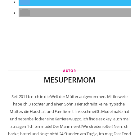
AUTOR
MESUPERMOM
Seit 2011 bin ich in die Welt der Mütter aufgenommen. Mittlerweile
habe ich 3 Töchter und einen Sohn. Hier schreibt keine "typische"
Mutter, die Haushalt und Familie mit links schmeißt, Modelmaße hat
und nebenbei locker eine Karriere wuppt. Ich finde es okay, auch mal
zu sagen "Ich bin müde! Der Mann nervt! Wir streiten öfter! Nein, ich
backe, bastel und singe nicht 24 Stunden am Tag! Ja, ich mag Fast Food