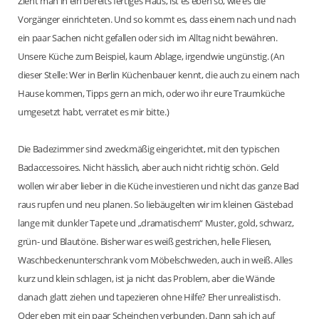
Zieht man in ein bereits fertiges Haus, ist es eben so, wie es die
Vorgänger einrichteten. Und so kommt es, dass einem nach und nach
ein paar Sachen nicht gefallen oder sich im Alltag nicht bewähren.
Unsere Küche zum Beispiel, kaum Ablage, irgendwie ungünstig. (An
dieser Stelle: Wer in Berlin Küchenbauer kennt, die auch zu einem nach
Hause kommen, Tipps gern an mich, oder wo ihr eure Traumküche
umgesetzt habt, verratet es mir bitte.)
Die Badezimmer sind zweckmäßig eingerichtet, mit den typischen
Badaccessoires. Nicht hässlich, aber auch nicht richtig schön. Geld
wollen wir aber lieber in die Küche investieren und nicht das ganze Bad
raus rupfen und neu planen. So liebäugelten wir im kleinen Gästebad
lange mit dunkler Tapete und „dramatischem“ Muster, gold, schwarz,
grün- und Blautöne. Bisher war es weiß gestrichen, helle Fliesen,
Waschbeckenunterschrank vom Möbelschweden, auch in weiß. Alles
kurz und klein schlagen, ist ja nicht das Problem, aber die Wände
danach glatt ziehen und tapezieren ohne Hilfe? Eher unrealistisch.
Oder eben mit ein paar Scheinchen verbunden. Dann sah ich auf