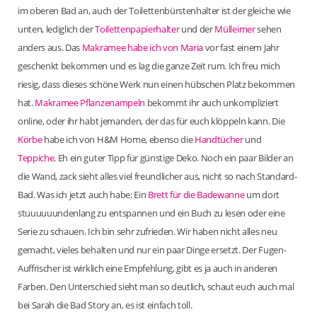
im oberen Bad an, auch der Toilettenbürstenhalter ist der gleiche wie
unten, lediglich der
Toilettenpapierhalter
und der
Mülleimer
sehen
anders aus. Das
Makramee habe ich von Maria
vor fast einem Jahr
geschenkt bekommen und es lag die ganze Zeit rum. Ich freu mich
riesig, dass dieses schöne Werk nun einen hübschen Platz bekommen
hat.
Makramee Pflanzenampeln
bekommt ihr auch unkompliziert
online, oder ihr habt jemanden, der das für euch klöppeln kann. Die
Körbe
habe ich von H&M Home, ebenso die
Handtücher
und
Teppiche
. Eh ein guter Tipp für günstige Deko. Noch ein paar Bilder an
die Wand, zack sieht alles viel freundlicher aus, nicht so nach Standard-
Bad. Was ich jetzt auch habe: Ein
Brett für die Badewanne
um dort
stuuuuuundenlang zu entspannen und ein Buch zu lesen oder eine
Serie zu schauen. Ich bin sehr zufrieden. Wir haben nicht alles neu
gemacht, vieles behalten und nur ein paar Dinge ersetzt. Der Fugen-
Auffrischer ist wirklich eine Empfehlung, gibt es ja auch in anderen
Farben. Den Unterschied sieht man so deutlich, schaut euch auch mal
bei Sarah die Bad Story an, es ist einfach toll.