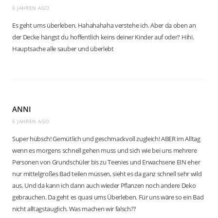
6 JAHREN AGO
Es geht ums überleben. Hahahahaha verstehe ich. Aber da oben an
der Decke hängst du hoffentlich keins deiner Kinder auf oder? Hihi.
Hauptsache alle sauber und überlebt
ANNI
6 JAHREN AGO
Super hübsch! Gemütlich und geschmackvoll zugleich! ABER im Alltag
wenn es morgens schnell gehen muss und sich wie bei uns mehrere
Personen von Grundschüler bis zu Teenies und Erwachsene EIN eher
nur mittelgroßes Bad teilen müssen, sieht es da ganz schnell sehr wild
aus. Und da kann ich dann auch wieder Pflanzen noch andere Deko
gebrauchen. Da geht es quasi ums Überleben. Für uns wäre so ein Bad
nicht alltagstauglich. Was machen wir falsch??