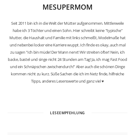
MESUPERMOM
Seit 2011 bin ich in die Welt der Mütter aufgenommen. Mittlerweile
habe ich 3 Töchter und einen Sohn. Hier schreibt keine "typische"
Mutter, die Haushalt und Familie mit links schmeißt, Modelmaße hat
und nebenbei locker eine Karriere wuppt. Ich finde es okay, auch mal
zu sagen "Ich bin müde! Der Mann nervt! Wir streiten öfter! Nein, ich
backe, bastel und singe nicht 24 Stunden am Tag! Ja, ich mag Fast Food
und ein Schnäpschen zwischendurch!" Aber auch die schönen Dinge
kommen nicht zu kurz. Süße Sachen die ich im Netz finde, hilfreiche
Tipps, anderes Lesenswerte und ganz viel ♥
W
e
b
LESEEMPFEHLUNG
s
i
t