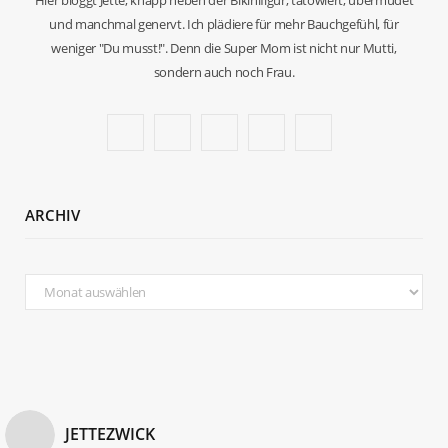
und manchmal genervt. Ich plädiere für mehr Bauchgefühl, für
weniger "Du musst!". Denn die Super Mom ist nicht nur Mutti,
sondern auch noch Frau.
F
T
I
P
B
a
w
n
i
l
c
i
s
n
o
ARCHIV
e
t
t
t
g
b
t
a
e
L
Archiv
o
e
g
r
o
o
r
r
e
v
k
a
s
i
m
t
n
JETTEZWICK