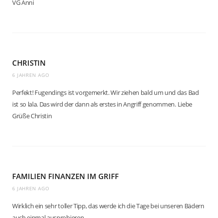
VG Anni
CHRISTIN
6 JAHREN AGO
Perfekt! Fugendings ist vorgemerkt. Wir ziehen bald um und das Bad
ist so lala. Das wird der dann als erstes in Angriff genommen. Liebe
Grüße Christin
FAMILIEN FINANZEN IM GRIFF
6 JAHREN AGO
Wirklich ein sehr toller Tipp, das werde ich die Tage bei unseren Bädern
auch einmal ausprobieren.