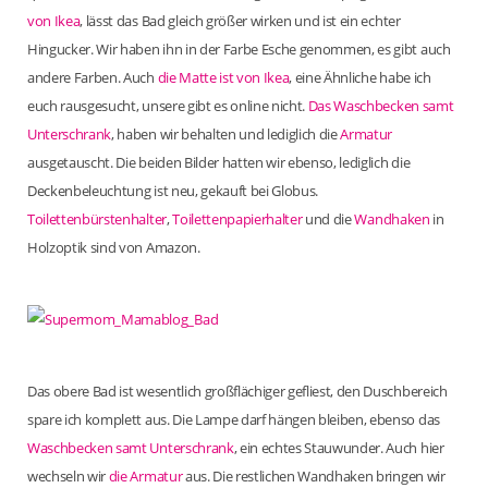
von Ikea
, lässt das Bad gleich größer wirken und ist ein echter
Hingucker. Wir haben ihn in der Farbe Esche genommen, es gibt auch
andere Farben. Auch
die Matte ist von Ikea
, eine Ähnliche habe ich
euch rausgesucht, unsere gibt es online nicht.
Das Waschbecken samt
Unterschrank
, haben wir behalten und lediglich die
Armatur
ausgetauscht. Die beiden Bilder hatten wir ebenso, lediglich die
Deckenbeleuchtung ist neu, gekauft bei Globus.
Toilettenbürstenhalter
,
Toilettenpapierhalter
und die
Wandhaken
in
Holzoptik sind von Amazon.
Das obere Bad ist wesentlich großflächiger gefliest, den Duschbereich
spare ich komplett aus. Die Lampe darf hängen bleiben, ebenso das
Waschbecken samt Unterschrank
, ein echtes Stauwunder. Auch hier
wechseln wir
die Armatur
aus. Die restlichen Wandhaken bringen wir