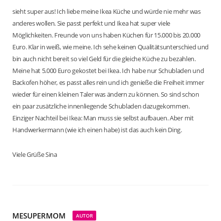
sieht super aus! Ich liebe meine Ikea Küche und würde nie mehr was
anderes wollen. Sie passt perfekt und Ikea hat super viele
Möglichkeiten. Freunde von uns haben Küchen für 15.000 bis 20.000
Euro. Klar in weiß, wie meine. Ich sehe keinen Qualitätsunterschied und
bin auch nicht bereit so viel Geld für die gleiche Küche zu bezahlen.
Meine hat 5.000 Euro gekostet bei Ikea. Ich habe nur Schubladen und
Backofen höher, es passt alles rein und ich genieße die Freiheit immer
wieder für einen kleinen Taler was ändern zu können. So sind schon
ein paar zusätzliche innenliegende Schubladen dazugekommen.
Einziger Nachteil bei Ikea: Man muss sie selbst aufbauen. Aber mit
Handwerkermann (wie ich einen habe) ist das auch kein Ding.
Viele Grüße Sina
MESUPERMOM
AUTOR