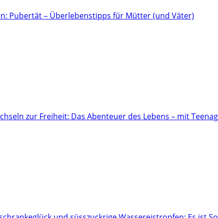
n: Pubertät – Überlebenstipps für Mütter (und Väter)
hseln zur Freiheit: Das Abenteuer des Lebens – mit Teena
hrankeglück und süsszuckrige Wassereistropfen: Es ist 