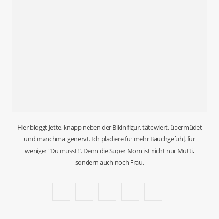
Hier bloggt Jette, knapp neben der Bikinifigur, tätowiert, übermüdet
und manchmal genervt. Ich plädiere für mehr Bauchgefühl, für
weniger "Du musst!". Denn die Super Mom ist nicht nur Mutti,
sondern auch noch Frau.
F
T
I
P
B
a
w
n
i
l