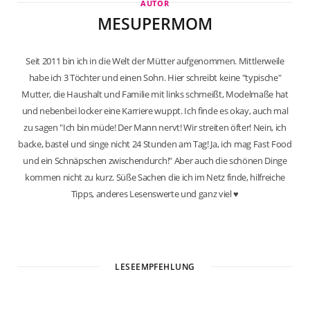
AUTOR
MESUPERMOM
Seit 2011 bin ich in die Welt der Mütter aufgenommen. Mittlerweile
habe ich 3 Töchter und einen Sohn. Hier schreibt keine "typische"
Mutter, die Haushalt und Familie mit links schmeißt, Modelmaße hat
und nebenbei locker eine Karriere wuppt. Ich finde es okay, auch mal
zu sagen "Ich bin müde! Der Mann nervt! Wir streiten öfter! Nein, ich
backe, bastel und singe nicht 24 Stunden am Tag! Ja, ich mag Fast Food
und ein Schnäpschen zwischendurch!" Aber auch die schönen Dinge
kommen nicht zu kurz. Süße Sachen die ich im Netz finde, hilfreiche
Tipps, anderes Lesenswerte und ganz viel ♥
W
e
b
LESEEMPFEHLUNG
s
i