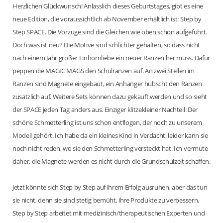
Herzlichen Glückwunsch! Anlässlich dieses Geburtstages, gibt es eine
neue Edition, die voraussichtlich ab November erhältlich ist: Step by
Step SPACE. Die Vorzüge sind die Gleichen wie oben schon aufgeführt.
Doch was ist neu? Die Motive sind schlichter gehalten, so dass nicht
nach einem Jahr großer Einhornliebe ein neuer Ranzen her muss. Dafür
peppen die MAGIC MAGS den Schulranzen auf. An zwei Stellen im
Ranzen sind Magnete eingebaut, ein Anhänger hübscht den Ranzen
zusätzlich auf. Weitere Sets können dazu gekauft werden und so sieht
der SPACE jeden Tag anders aus. Einziger klitzekleiner Nachteil: Der
schöne Schmetterling ist uns schon entflogen, der noch zu unserem
Modell gehört. Ich habe da ein kleines Kind in Verdacht, leider kann sie
noch nicht reden, wo sie den Schmetterling versteckt hat. Ich vermute
daher, die Magnete werden es nicht durch die Grundschulzeit schaffen.
Jetzt könnte sich Step by Step auf ihrem Erfolg ausruhen, aber das tun
sie nicht, denn sie sind stetig bemüht, ihre Produkte zu verbessern.
Step by Step arbeitet mit medizinisch/therapeutischen Experten und