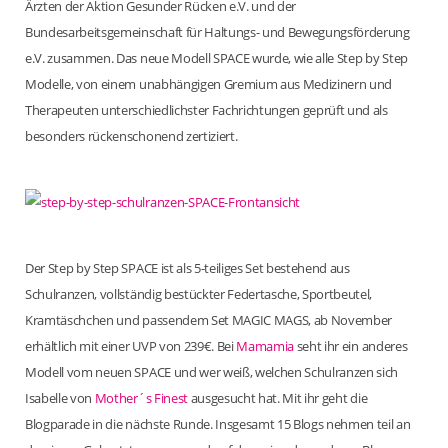
Ärzten der Aktion Gesunder Rücken e.V. und der
Bundesarbeitsgemeinschaft für Haltungs- und Bewegungsförderung
e.V. zusammen. Das neue Modell SPACE wurde, wie alle Step by Step
Modelle, von einem unabhängigen Gremium aus Medizinern und
Therapeuten unterschiedlichster Fachrichtungen geprüft und als
besonders rückenschonend zertiziert.
Der Step by Step SPACE ist als 5-teiliges Set bestehend aus
Schulranzen, vollständig bestückter Federtasche, Sportbeutel,
Kramtäschchen und passendem Set MAGIC MAGS, ab November
erhältlich mit einer UVP von 239€. Bei
Mamamia
seht ihr ein anderes
Modell vom neuen SPACE und wer weiß, welchen Schulranzen sich
Isabelle von
Mother´s Finest
ausgesucht hat. Mit ihr geht die
Blogparade in die nächste Runde. Insgesamt 15 Blogs nehmen teil an