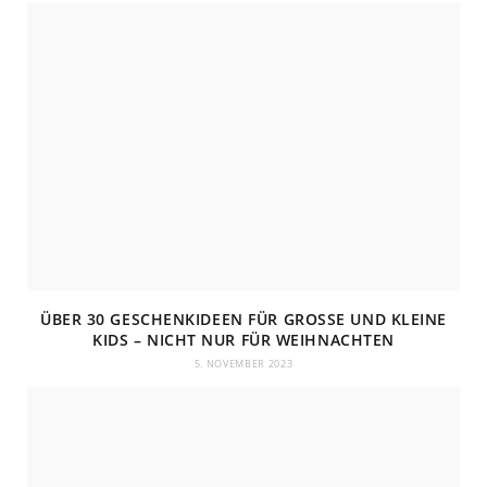
t
e
ÜBER 30 GESCHENKIDEEN FÜR GROSSE UND KLEINE K
IDS – NICHT NUR FÜR WEIHNACHTEN
5. NOVEMBER 2023