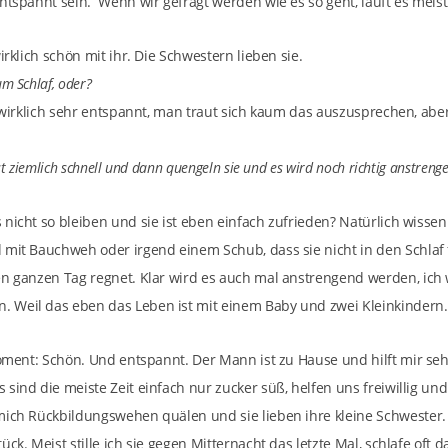
ntspannt sein. Wenn wir gefragt werden wie es so geht, läuft es meist
irklich schön mit ihr. Die Schwestern lieben sie.
m Schlaf, oder?
t wirklich sehr entspannt, man traut sich kaum das auszusprechen, abe
st ziemlich schnell und dann quengeln sie und es wird noch richtig anstreng
nicht so bleiben und sie ist eben einfach zufrieden? Natürlich wissen
mit Bauchweh oder irgend einem Schub, dass sie nicht in den Schlaf fi
en ganzen Tag regnet. Klar wird es auch mal anstrengend werden, ich
 Weil das eben das Leben ist mit einem Baby und zwei Kleinkindern.
Moment: Schön. Und entspannt. Der Mann ist zu Hause und hilft mir sehr
sind die meiste Zeit einfach nur zucker süß, helfen uns freiwillig u
mich Rückbildungswehen quälen und sie lieben ihre kleine Schwester
ck. Meist stille ich sie gegen Mitternacht das letzte Mal, schlafe oft