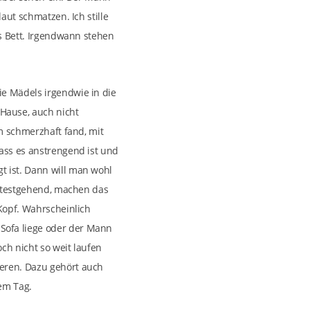
aut schmatzen. Ich stille
ns Bett. Irgendwann stehen
ie Mädels irgendwie in die
Hause, auch nicht
em schmerzhaft fand, mit
ass es anstrengend ist und
t ist. Dann will man wohl
eitestgehend, machen das
 Kopf. Wahrscheinlich
Sofa liege oder der Mann
och nicht so weit laufen
ieren. Dazu gehört auch
em Tag.