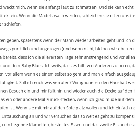
und weckt mich, wenn sie anfängt laut zu schmatzen. Und sie kann echt l
 direkt ein. Wenn die Mädels wach werden, schleichen sie oft zu uns i
er schlafen.
iten geben, spätestens wenn der Mann wieder arbeiten geht und ich d
wegs pünktlich und angezogen (und wenn nicht, bleiben wir eben zu 
a bereits, dass ich die allerersten Tage sehr anstrengend und vor all
n und dem Baby Blues. Ich weiß, dass es hilft von Anderen zu hören, d
n, vor allem wenn es einem selbst so geht und man einfach ausgelaug
luffigkeit. Soll ich euch was verraten? Wir ignorieren den Haushalt w
einen Besuch ein und mir fällt hin und wieder auch die Decke auf den
as ein oder andere Mal zurück stecken, wenn ich grad müde auf dem 
afen ist. Wenn sie mit mir auf den Spielplatz wollen und ich einfach n
e Enttäuschung an und wir versuchen das so weit es geht zu kompens
 rum liegende Klamotten, bestelltes Essen und das zweite Eis an dies