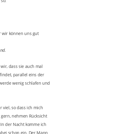
 so:
r wir können uns gut
end.
 wir, dass sie auch mal
ndet, parallel eins der
 werde wenig schlafen und
 viel, so dass ich mich
nd gern, nehmen Rücksicht
. In der Nacht komme ich
 dabei schon ein. Der Mann