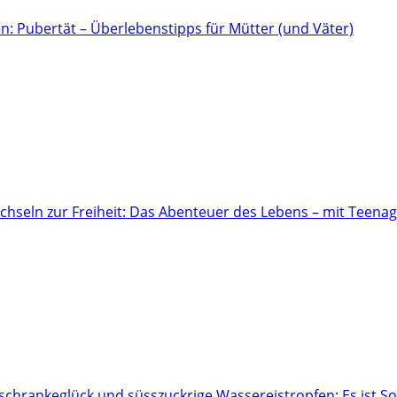
n: Pubertät – Überlebenstipps für Mütter (und Väter)
hseln zur Freiheit: Das Abenteuer des Lebens – mit Teena
hrankeglück und süsszuckrige Wassereistropfen: Es ist 