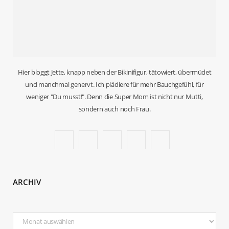
Hier bloggt Jette, knapp neben der Bikinifigur, tätowiert, übermüdet
und manchmal genervt. Ich plädiere für mehr Bauchgefühl, für
weniger "Du musst!". Denn die Super Mom ist nicht nur Mutti,
sondern auch noch Frau.
F
T
I
P
B
a
w
n
i
l
c
i
s
n
o
ARCHIV
e
t
t
t
g
b
t
a
e
L
Archiv