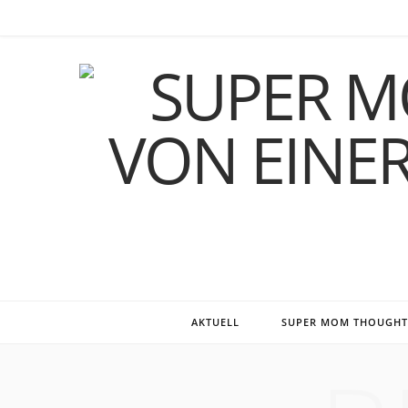
F
T
I
P
a
w
n
i
c
i
s
n
e
t
t
t
b
t
a
e
o
e
g
r
o
r
r
e
k
a
s
AKTUELL
SUPER MOM THOUGHT
m
t