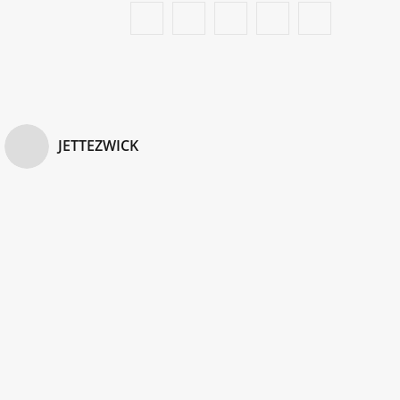
F
T
I
P
B
a
w
n
i
l
c
i
s
n
o
e
t
t
t
g
JETTEZWICK
b
t
a
e
L
o
e
g
r
o
o
r
r
e
v
k
a
s
i
m
t
n