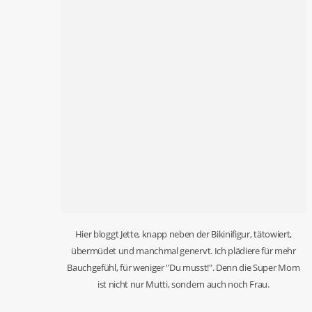
Hier bloggt Jette, knapp neben der Bikinifigur, tätowiert,
übermüdet und manchmal genervt. Ich plädiere für mehr
Bauchgefühl, für weniger "Du musst!". Denn die Super Mom
ist nicht nur Mutti, sondern auch noch Frau.