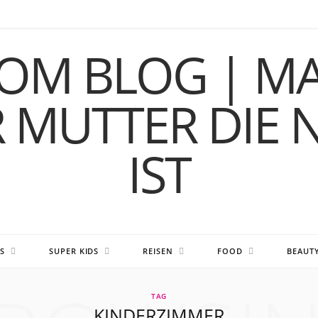
S
SUPER KIDS
REISEN
FOOD
BEAUT
TAG
KINDERZIMMER