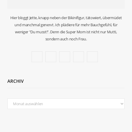
Hier bloggt Jette, knapp neben der Bikinifigur, tätowiert, übermüdet
und manchmal genervt. Ich plädiere für mehr Bauchgefühl, für
weniger "Du musst!". Denn die Super Mom ist nicht nur Mutti,
sondern auch noch Frau.
F
T
I
P
B
a
w
n
i
l
c
i
s
n
o
ARCHIV
e
t
t
t
g
b
t
a
e
L
Archiv
o
e
g
r
o
o
r
r
e
v