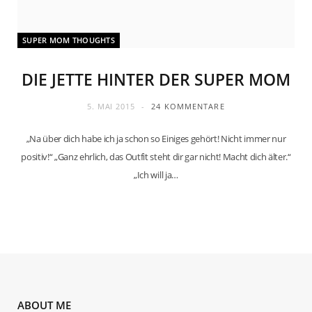
SUPER MOM THOUGHTS
DIE JETTE HINTER DER SUPER MOM
5. MAI 2015
24 KOMMENTARE
„Na über dich habe ich ja schon so Einiges gehört! Nicht immer nur
positiv!“ „Ganz ehrlich, das Outfit steht dir gar nicht! Macht dich älter.“
„Ich will ja…
ABOUT ME