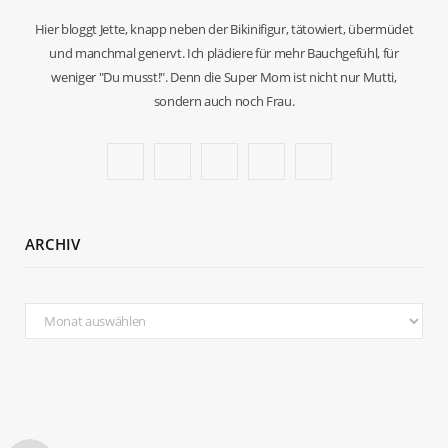
Hier bloggt Jette, knapp neben der Bikinifigur, tätowiert, übermüdet
und manchmal genervt. Ich plädiere für mehr Bauchgefühl, für
weniger "Du musst!". Denn die Super Mom ist nicht nur Mutti,
sondern auch noch Frau.
F
T
I
P
B
a
w
n
i
l
c
i
s
n
o
ARCHIV
e
t
t
t
g
b
t
a
e
L
Archiv
o
e
g
r
o
o
r
r
e
v
k
a
s
i